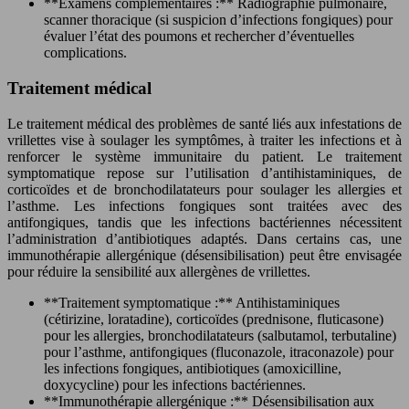
**Examens complémentaires :** Radiographie pulmonaire,
scanner thoracique (si suspicion d’infections fongiques) pour
évaluer l’état des poumons et rechercher d’éventuelles
complications.
Traitement médical
Le traitement médical des problèmes de santé liés aux infestations de
vrillettes vise à soulager les symptômes, à traiter les infections et à
renforcer le système immunitaire du patient. Le traitement
symptomatique repose sur l’utilisation d’antihistaminiques, de
corticoïdes et de bronchodilatateurs pour soulager les allergies et
l’asthme. Les infections fongiques sont traitées avec des
antifongiques, tandis que les infections bactériennes nécessitent
l’administration d’antibiotiques adaptés. Dans certains cas, une
immunothérapie allergénique (désensibilisation) peut être envisagée
pour réduire la sensibilité aux allergènes de vrillettes.
**Traitement symptomatique :** Antihistaminiques
(cétirizine, loratadine), corticoïdes (prednisone, fluticasone)
pour les allergies, bronchodilatateurs (salbutamol, terbutaline)
pour l’asthme, antifongiques (fluconazole, itraconazole) pour
les infections fongiques, antibiotiques (amoxicilline,
doxycycline) pour les infections bactériennes.
**Immunothérapie allergénique :** Désensibilisation aux