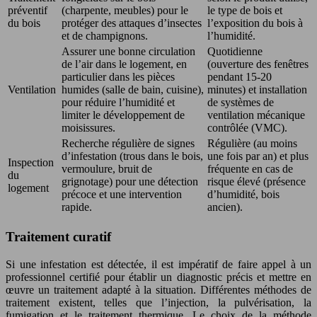
préventif
(charpente, meubles) pour le
le type de bois et
du bois
protéger des attaques d’insectes
l’exposition du bois à
et de champignons.
l’humidité.
Assurer une bonne circulation
Quotidienne
de l’air dans le logement, en
(ouverture des fenêtres
particulier dans les pièces
pendant 15-20
Ventilation
humides (salle de bain, cuisine),
minutes) et installation
pour réduire l’humidité et
de systèmes de
limiter le développement de
ventilation mécanique
moisissures.
contrôlée (VMC).
Recherche régulière de signes
Régulière (au moins
d’infestation (trous dans le bois,
une fois par an) et plus
Inspection
vermoulure, bruit de
fréquente en cas de
du
grignotage) pour une détection
risque élevé (présence
logement
précoce et une intervention
d’humidité, bois
rapide.
ancien).
Traitement curatif
Si une infestation est détectée, il est impératif de faire appel à un
professionnel certifié pour établir un diagnostic précis et mettre en
œuvre un traitement adapté à la situation. Différentes méthodes de
traitement existent, telles que l’injection, la pulvérisation, la
fumigation et le traitement thermique. Le choix de la méthode